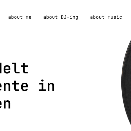
about me
about DJ-ing
about music
delt
ente in
en